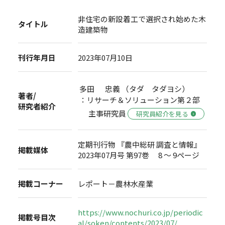
非住宅の新設着工で選択され始めた木
タイトル
造建築物
刊行年月日
2023年07月10日
多田 忠義 （タダ タダヨシ）
著者/
：リサーチ＆ソリューション第２部
研究者紹介
主事研究員
研究員紹介を見る
定期刊行物 『農中総研 調査と情報』
掲載媒体
2023年07月号 第97巻 8 ～ 9ページ
掲載コーナー
レポート－農林水産業
https://www.nochuri.co.jp/periodic
掲載号目次
al/soken/contents/2023/07/