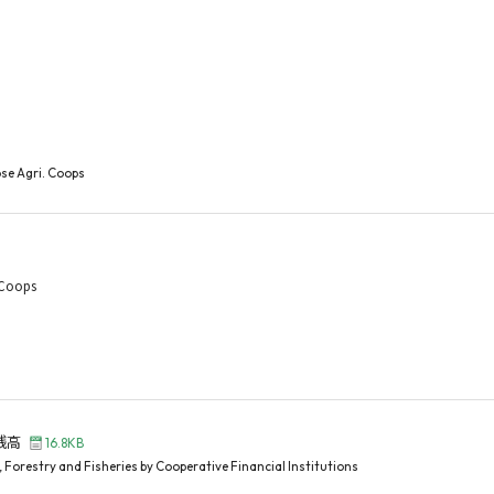
se Agri. Coops
. Coops
残高
16.8KB
 Forestry and Fisheries by Cooperative Financial Institutions