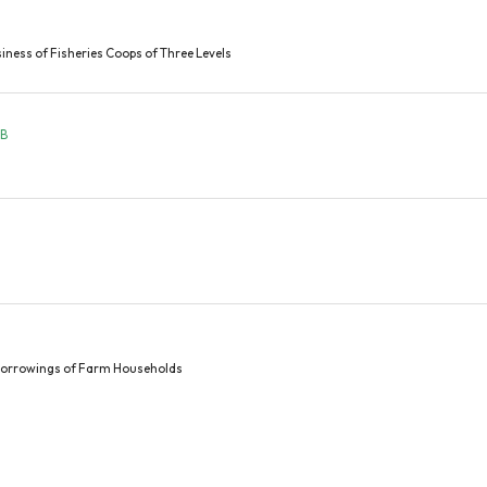
iness of Fisheries Coops of Three Levels
KB
 Borrowings of Farm Households