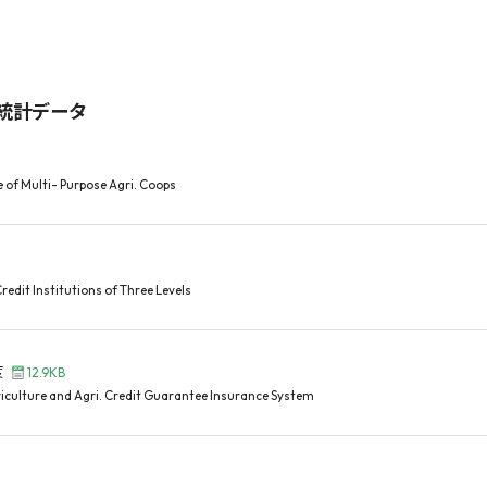
要統計データ
 of Multi- Purpose Agri. Coops
edit Institutions of Three Levels
度
12.9KB
ulture and Agri. Credit Guarantee Insurance System