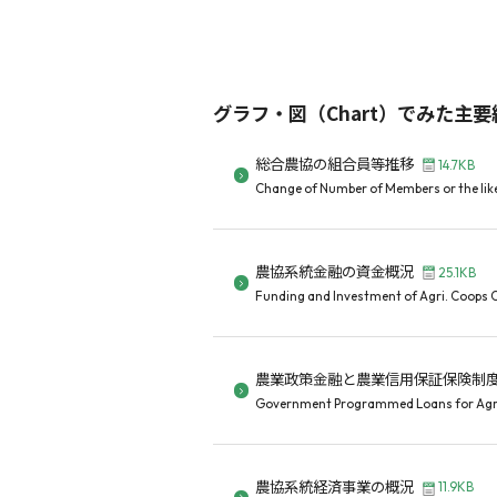
グラフ・図（Chart）でみた主
総合農協の組合員等推移
14.7KB
Change of Number of Members or the like
農協系統金融の資金概況
25.1KB
Funding and Investment of Agri. Coops Cr
農業政策金融と農業信用保証保険制
Government Programmed Loans for Agric
農協系統経済事業の概況
11.9KB