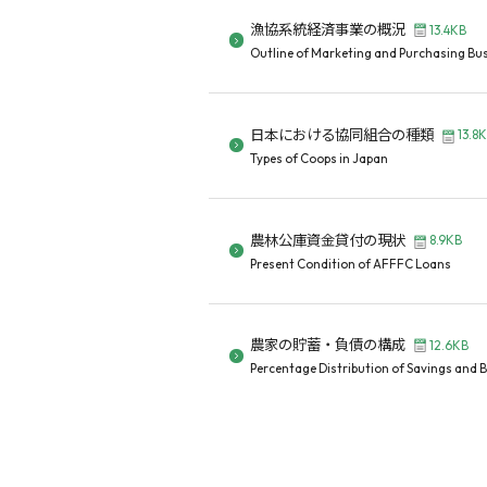
漁協系統経済事業の概況
13.4KB
Outline of Marketing and Purchasing Bus
日本における協同組合の種類
13.8
Types of Coops in Japan
農林公庫資金貸付の現状
8.9KB
Present Condition of AFFFC Loans
農家の貯蓄・負債の構成
12.6KB
Percentage Distribution of Savings and