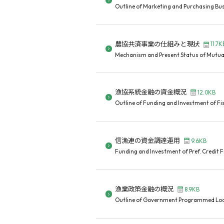
Outline of Marketing and Purchasing Busi
農協共済事業の仕組みと現状
11.7K
Mechanism and Present Status of Mutual
漁協系統金融の資金概況
12.0KB
Outline of Funding and Investment of Fis
信漁連の資金調達運用
9.6KB
Funding and Investment of Pref. Credit F
漁業政策金融の概況
8.9KB
Outline of Government Programmed Loan