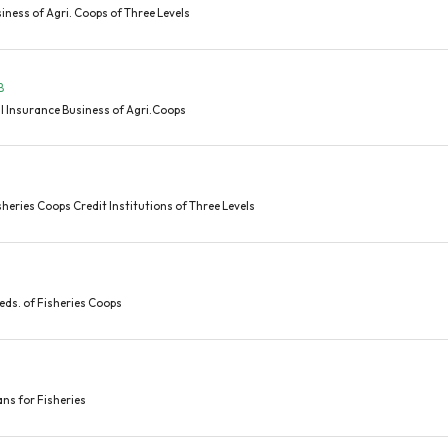
ness of Agri. Coops of Three Levels
B
 Insurance Business of Agri.Coops
heries Coops Credit Institutions of Three Levels
eds. of Fisheries Coops
s for Fisheries