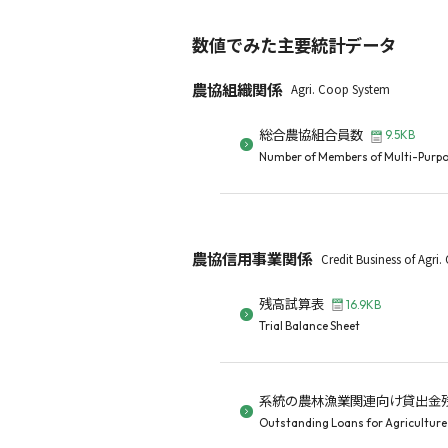
数値でみた主要統計データ
農協組織関係
Agri. Coop System
総合農協組合員数
9.5KB
Number of Members of Multi-Purpo
農協信用事業関係
Credit Business of Agri
残高試算表
16.9KB
Trial Balance Sheet
系統の農林漁業関連向け貸出金
Outstanding Loans for Agriculture,