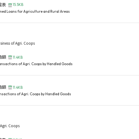
覧表
15.5KB
ed Loans for Agriculture and Rural Areas
siness of Agri. Coops
扱額
11.4KB
nsactions of Agri. Coops by Handled Goods
扱額
11.4KB
sactions of Agri. Coops by Handled Goods
 Agri. Coops