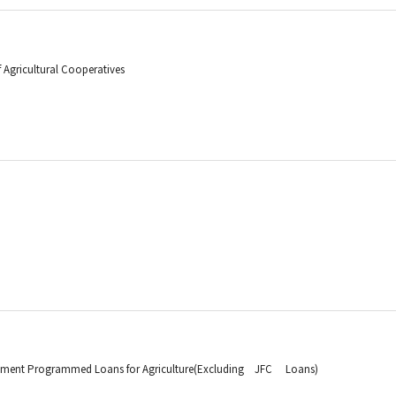
f Agricultural Cooperatives
ment Programmed Loans for Agriculture(Excluding JFC Loans)