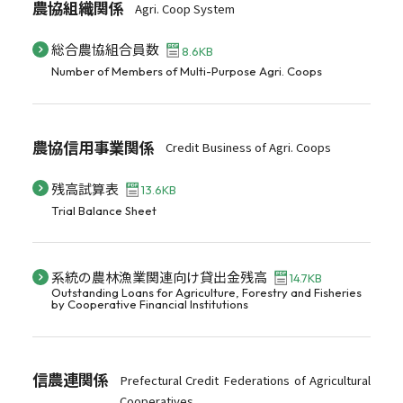
農協組織関係
Agri. Coop System
総合農協組合員数
8.6KB
Number of Members of Multi-Purpose Agri. Coops
農協信用事業関係
Credit Business of Agri. Coops
残高試算表
13.6KB
Trial Balance Sheet
系統の農林漁業関連向け貸出金残高
14.7KB
Outstanding Loans for Agriculture, Forestry and Fisheries
by Cooperative Financial Institutions
信農連関係
Prefectural Credit Federations of Agricultural
Cooperatives