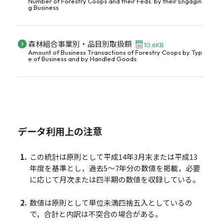
Number of Forestry Coops and their Feds. by their Engagin
g Business
森林組合事業別・品目別取扱額
10.6KB
Amount of Business Transactions of Forestry Coops by Typ
e of Business and by Handled Goods
データ利用上の注意
この統計は原則として平成14年3月末または平成13
年度を基準とし，過去5～7年分の数値を掲載，必要
に応じて月次または四半期の数値を収録している。
数値は原則として単位未満四捨五入としているの
で，合計と内訳は不突合の場合がある。