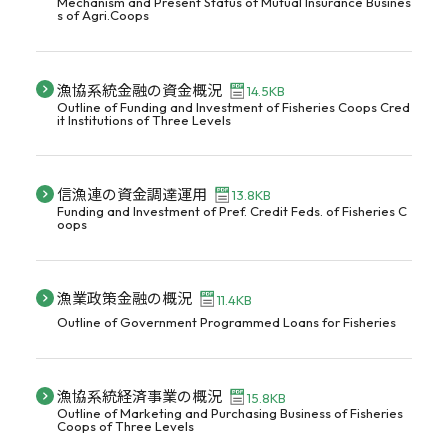
Mechanism and Present Status of Mutual Insurance Busines
s of Agri.Coops
漁協系統金融の資金概況
14.5KB
Outline of Funding and Investment of Fisheries Coops Cred
it Institutions of Three Levels
信漁連の資金調達運用
13.8KB
Funding and Investment of Pref. Credit Feds. of Fisheries C
oops
漁業政策金融の概況
11.4KB
Outline of Government Programmed Loans for Fisheries
漁協系統経済事業の概況
15.8KB
Outline of Marketing and Purchasing Business of Fisheries
Coops of Three Levels