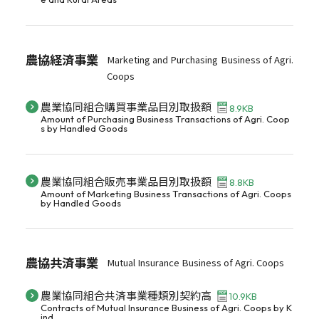
農協経済事業
Marketing and Purchasing Business of Agri.
Coops
農業協同組合購買事業品目別取扱額
8.9KB
Amount of Purchasing Business Transactions of Agri. Coop
s by Handled Goods
農業協同組合販売事業品目別取扱額
8.8KB
Amount of Marketing Business Transactions of Agri. Coops
by Handled Goods
農協共済事業
Mutual Insurance Business of Agri. Coops
農業協同組合共済事業種類別契約高
10.9KB
Contracts of Mutual Insurance Business of Agri. Coops by K
ind