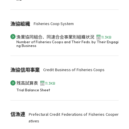
漁協組織
Fisheries Coop System
漁業協同組合、同連合会事業別組織状況
11.3KB
Number of Fisheries Coops and Their Feds. by Their Engagi
ng Business
漁協信用事業
Credit Business of Fisheries Coops
残高試算表
11.3KB
Trial Balance Sheet
信漁連
Prefectural Credit Federations of Fisheries Cooper
atives