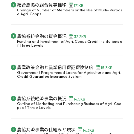
総合農協の組合員等推移
17.1KB
Change of Number of Members or the like of Multi- Purpos
e Agri. Coops
農協系統金融の資金概況
32.2KB
Funding and Investment of Agri. Coops Credit Institutions o
f Three Levels
農業政策金融と農業信用保証保険制度
15.3KB
Government Programmed Loans for Agriculture and Agri.
Credit Guarantee Insurance System
農協系統経済事業の概況
14.5KB
Outline of Marketing and Purchasing Business of Agri. Coo
ps of Three Levels
農協共済事業の仕組みと現状
14.3KB