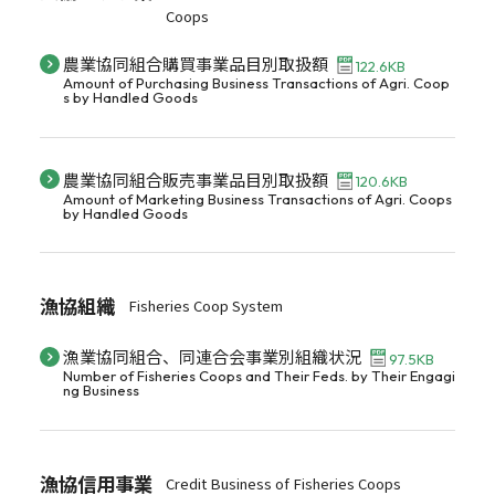
Coops
農業協同組合購買事業品目別取扱額
122.6KB
Amount of Purchasing Business Transactions of Agri. Coop
s by Handled Goods
農業協同組合販売事業品目別取扱額
120.6KB
Amount of Marketing Business Transactions of Agri. Coops
by Handled Goods
漁協組織
Fisheries Coop System
漁業協同組合、同連合会事業別組織状況
97.5KB
Number of Fisheries Coops and Their Feds. by Their Engagi
ng Business
漁協信用事業
Credit Business of Fisheries Coops