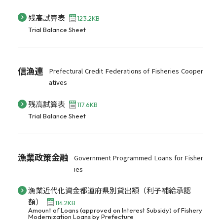
残高試算表
123.2KB
Trial Balance Sheet
信漁連
Prefectural Credit Federations of Fisheries Cooper
atives
残高試算表
117.6KB
Trial Balance Sheet
漁業政策金融
Government Programmed Loans for Fisher
ies
漁業近代化資金都道府県別貸出額（利子補給承認
額）
114.2KB
Amount of Loans (approved on Interest Subsidy) of Fishery
Modernization Loans by Prefecture