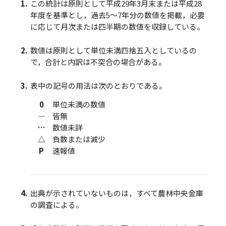
この統計は原則として平成29年3月末または平成28
年度を基準とし，過去5～7年分の数値を掲載，必要
に応じて月次または四半期の数値を収録している。
数値は原則として単位未満四捨五入としているの
で，合計と内訳は不突合の場合がある。
表中の記号の用法は次のとおりである。
0
単位未満の数値
―
皆無
…
数値未詳
△
負数または減少
P
速報値
出典が示されていないものは，すべて農林中央金庫
の調査による。