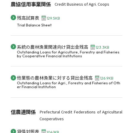
農協信用事業関係
Credit Business of Agri. Coops
残高試算表
129.5KB
Trial Balance Sheet
系統の農林漁業関連向け貸出金残高
123.3KB
Outstanding Loans for Agriculture, Forestry and Fisheries
by Cooperative Financial Institutions
他業態の農林漁業に対する貸出金残高
126.9KB
Outstanding Loans for Agri., Forestry and Fisheries of Oth
er Financial Institution
信農連関係
Prefectural Credit Federations of Agricultural
Cooperatives
貸借対照表
104.1KB