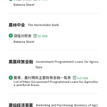
Balance Sheet
農林中金
The Norinchukin Bank
貸借対照表
121.3KB
Balance Sheet
農業政策金融
Government Programmed Loans for Agricu
lture
農業、農村関係主要政策金融一覧表
143.5KB
List of Main Government Programmed Loans for Agricultur
e and Rural Areas
農協経済事業
Marketing and Purchasing Business of Agri.