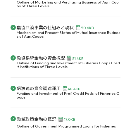
Outline of Marketing and Purchasing Business of Agri. Coo
ps of Three Levels
農協共済事業の仕組みと現状
50.6KB
Mechanism and Present Status of Mutual Insurance Busines
s of Agri.Coops
漁協系統金融の資金概況
51.4KB
Outline of Funding and Investment of Fisheries Coops Cred
it Institutions of Three Levels
信漁連の資金調達運用
48.4KB
Funding and Investment of Pref. Credit Feds. of Fisheries C
oops
漁業政策金融の概況
47.0KB
Outline of Government Programmed Loans for Fisheries