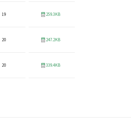
19
259.3KB
20
247.2KB
20
339.4KB