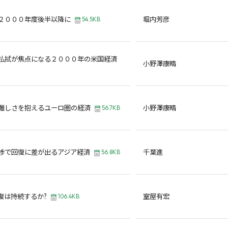
２０００年度後半以降に
堀内芳彦
54.5KB
払拭が焦点になる２０００年の米国経済
小野澤康晴
難しさを抱えるユーロ圏の経済
小野澤康晴
56.7KB
捗で回復に差が出るアジア経済
千葉進
56.8KB
復は持続するか?
室屋有宏
106.4KB