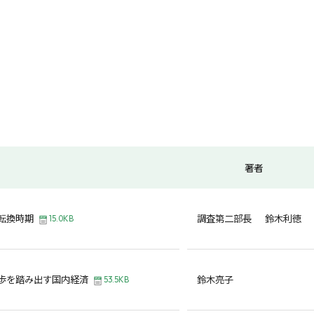
著者
転換時期
調査第二部長 鈴木利徳
15.0KB
歩を踏み出す国内経済
鈴木亮子
53.5KB