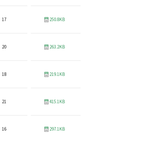
17
250.8KB
20
263.2KB
18
219.1KB
21
415.1KB
16
297.1KB