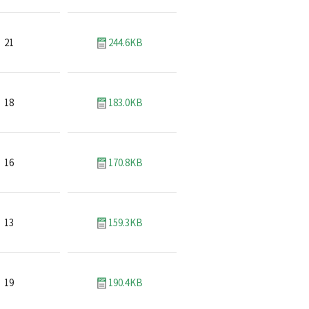
21
244.6KB
18
183.0KB
16
170.8KB
13
159.3KB
19
190.4KB