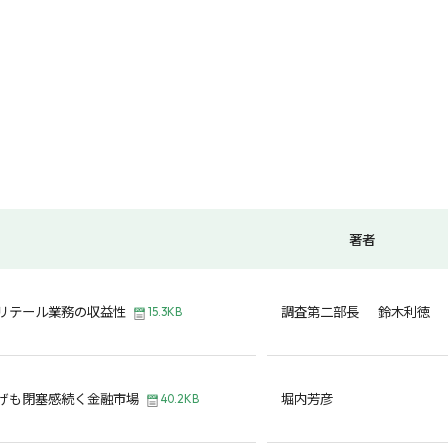
著者
リテール業務の収益性
調査第二部長 鈴木利徳
15.3KB
げも閉塞感続く金融市場
堀内芳彦
40.2KB