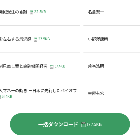
機械受注の乖離
名倉賢一
22.5KB
を左右する景況感
小野澤康晴
23.5KB
制見直し案と金融機関経営
荒巻浩明
57.4KB
人マネーの動き －日本に先行したペイオフ
室屋有宏
51.4KB
一括ダウンロード
177.5KB