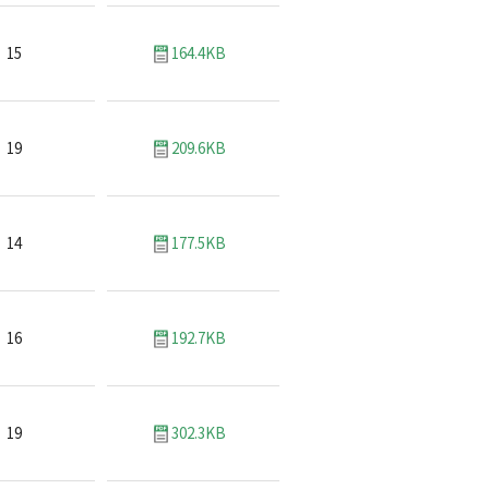
15
164.4KB
19
209.6KB
14
177.5KB
16
192.7KB
19
302.3KB