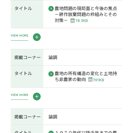
タイトル
農地問題の現局面と今後の焦点
－耕作放棄問題の枠組みとその
対策－
78.3KB
VIEW MORE
掲載コーナー
論調
タイトル
農地の所有構造の変化と土地持
ち非農家の動向
119.1KB
VIEW MORE
掲載コーナー
論調
タイトル
１９７０年代以降近年までの農