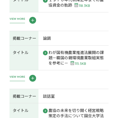
協資金の軌跡
118.3KB
VIEW MORE
掲載コーナー
論調
タイトル
わが国有機農業推進法展開の課
題－韓国の親環境農業取組実態
を参考に－
115.5KB
VIEW MORE
掲載コーナー
談話室
タイトル
農協の未来を切り開く経営戦略
策定の手法について――国立大学法