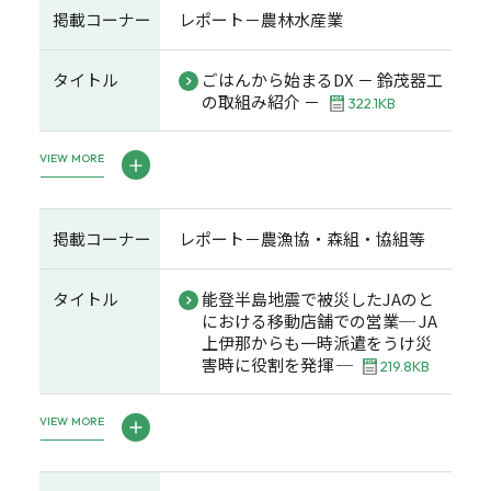
掲載コーナー
レポート－農林水産業
タイトル
ごはんから始まるDX － 鈴茂器工
の取組み紹介 －
322.1KB
VIEW MORE
掲載コーナー
レポート－農漁協・森組・協組等
タイトル
能登半島地震で被災したJAのと
における移動店舗での営業─ JA
上伊那からも一時派遣をうけ災
害時に役割を発揮 ─
219.8KB
VIEW MORE