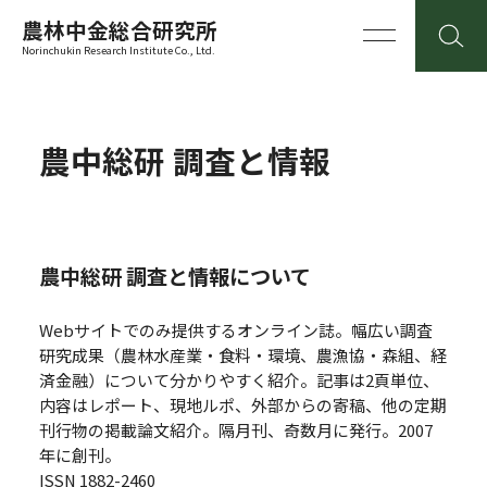
農林中金総合研究所
Norinchukin Research Institute Co., Ltd.
農中総研 調査と情報
農中総研 調査と情報について
Webサイトでのみ提供するオンライン誌。幅広い調査
研究成果（農林水産業・食料・環境、農漁協・森組、経
済金融）について分かりやすく紹介。記事は2頁単位、
内容はレポート、現地ルポ、外部からの寄稿、他の定期
刊行物の掲載論文紹介。隔月刊、奇数月に発行。2007
年に創刊。
ISSN 1882-2460