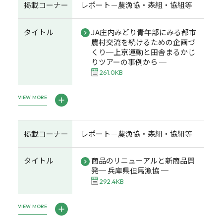
掲載コーナー
レポート－農漁協・森組・協組等
タイトル
JA庄内みどり青年部にみる都市
農村交流を続けるための企画づ
くり─上京運動と田舎まるかじ
りツアーの事例から ─
261.0KB
VIEW MORE
掲載コーナー
レポート－農漁協・森組・協組等
タイトル
商品のリニューアルと新商品開
発─ 兵庫県但馬漁協 ─
292.4KB
VIEW MORE