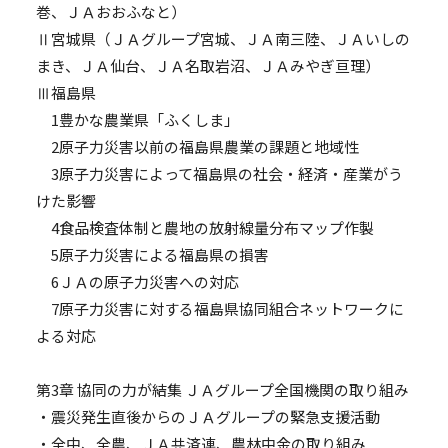
巻、ＪＡおおふなと）
Ⅱ宮城県（ＪＡグループ宮城、ＪＡ南三陸、ＪＡいしの
まき、ＪＡ仙台、ＪＡ名取岩沼、ＪＡみやぎ亘理）
Ⅲ福島県
1豊かな農業県「ふくしま」
2原子力災害以前の福島県農業の課題と地域性
3原子力災害によって福島県の社会・経済・産業がう
けた影響
4食品検査体制と農地の放射線量分布マップ作製
5原子力災害による福島県の損害
6ＪＡの原子力災害への対応
7原子力災害に対する福島県協同組合ネットワークに
よる対応
第3章 協同の力が結集 ＪＡグループ全国機関の取り組み
・震災発生直後からのＪＡグループの緊急支援活動
・全中、全農、ＪＡ共済連、農林中金の取り組み