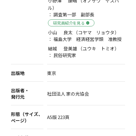
小野澤 康晴 （オノザワ ヤスハ
ル）
： 調査第一部 副部長
研究員紹介を見る
小山 良太 （コヤマ リョウタ）
： 福島大学 経済経営学類 准教授
結城 登美雄 （ユウキ トミオ）
： 民俗研究家
出版地
東京
出版者・
社団法人 家の光協会
発行元
形態（サイズ、
A5版 223頁
ページ）