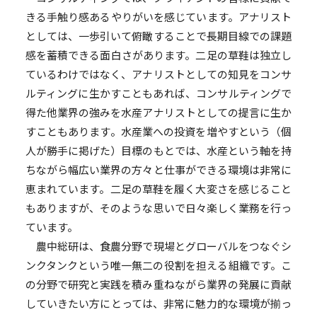
きる手触り感あるやりがいを感じています。アナリスト
としては、一歩引いて俯瞰することで長期目線での課題
感を蓄積できる面白さがあります。二足の草鞋は独立し
ているわけではなく、アナリストとしての知見をコンサ
ルティングに生かすこともあれば、コンサルティングで
得た他業界の強みを水産アナリストとしての提言に生か
すこともあります。水産業への投資を増やすという（個
人が勝手に掲げた）目標のもとでは、水産という軸を持
ちながら幅広い業界の方々と仕事ができる環境は非常に
恵まれています。二足の草鞋を履く大変さを感じること
もありますが、そのような思いで日々楽しく業務を行っ
ています。
農中総研は、食農分野で現場とグローバルをつなぐシ
ンクタンクという唯一無二の役割を担える組織です。こ
の分野で研究と実践を積み重ねながら業界の発展に貢献
していきたい方にとっては、非常に魅力的な環境が揃っ