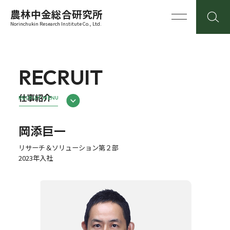
農林中金総合研究所
Norinchukin Research Institute Co., Ltd.
RECRUIT
仕事紹介
RECRUIT MENU
岡添巨一
リサーチ＆ソリューション第２部
2023年入社