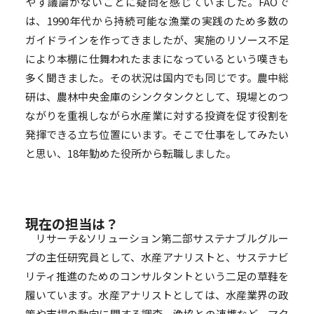
やす議論がないことに疑問を感じていました。FAOで
は、1990年代から持続可能な漁業の実践のため多数の
ガイドラインを作ってきましたが、実施のリソース不足
により本棚に仕舞われたままになっているという嘆きも
多く聞きました。その状況は国内でも同じです。農中総
研は、農林中央金庫のシンクタンクとして、現場とのつ
ながりを重視しながら水産業に対する投資を促す役割を
発揮できる立ち位置にいます。そこで仕事をしてみたい
と思い、18年勤めた役所から転職しました。
現在の担当は？
リサーチ&ソリューション第二部サステナブルグルー
プの主任研究員として、水産アナリストと、サステナビ
リティ推進のためのコンサルタントという二足の草鞋を
履いています。水産アナリストとしては、水産業界の政
策や市場の動向に関する調査、漁協との連携など、マク