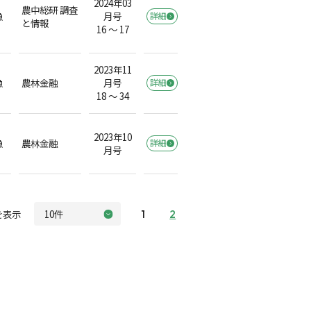
2024年03
農中総研 調査
漁
月号
詳細
と情報
16 ～ 17
2023年11
漁
農林金融
月号
詳細
18 ～ 34
2023年10
漁
農林金融
詳細
月号
を表示
1
2