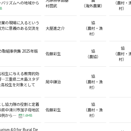
ーバリズムへの地域から
（農村・
村田武
（海外農業）
村）
KB
産業の現場に入るという
協
双方に意義のある交流を
大屋進之介
（農村・漁
村）
協
取組事例集 2025年版
協
佐藤彩生
（農村・
（農協）
村）
高校生に与える教育的効
協
響―三重県二木島スタデ
尾中謙治
（農村・漁
た高校生を対象として
村）
こし協力隊の役割と定着
協
阜県中津川市加子母地区
佐藤彩生
（農村・漁
事例から―
村）
1.6MB
rism 4.0 for Rural De