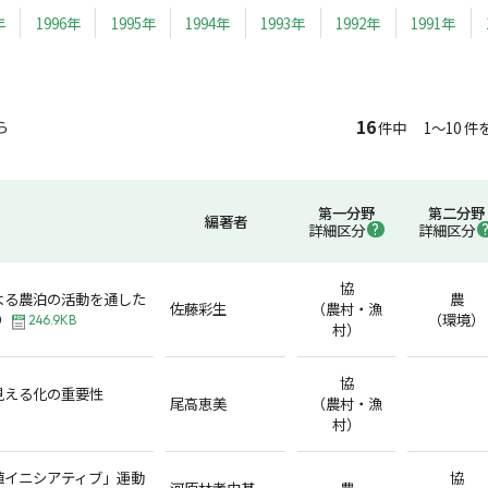
年
1996年
1995年
1994年
1993年
1992年
1991年
16
ら
件中 1～10 件
第一分野
第二分野
編著者
詳細区分
詳細区分
協
よる農泊の活動を通した
農
佐藤彩生
（農村・漁
り
（環境）
246.9KB
村）
協
見える化の重要性
尾高恵美
（農村・漁
村）
値イニシアティブ」運動
協
河原林孝由基
農