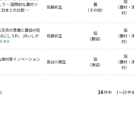
協
参加して─ 国際的な農村ツ
農
佐藤彩生
（農村・
日本との比較 ─
（その他）
村）
る交流の意義と農協の役
協
協
JAにしうわ、JAいしか
佐藤彩生
（農村・
（農協）
村）
8.3KB
協
山漁村発イノベーション
協
長谷川晃生
（農村・
（漁協）
村）
16
ら
件中 1～10 件