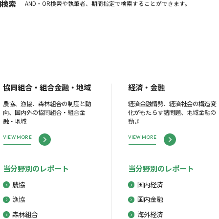
細検索
AND・OR検索や執筆者、期間指定で検索することができます。
協同組合・組合金融・地域
経済・金融
農協、漁協、森林組合の制度と動
経済金融情勢、経済社会の構造変
向、国内外の協同組合・組合金
化がもたらす諸問題、地域金融の
融・地域
動き
VIEW MORE
VIEW MORE
当分野別のレポート
当分野別のレポート
農協
国内経済
漁協
国内金融
森林組合
海外経済