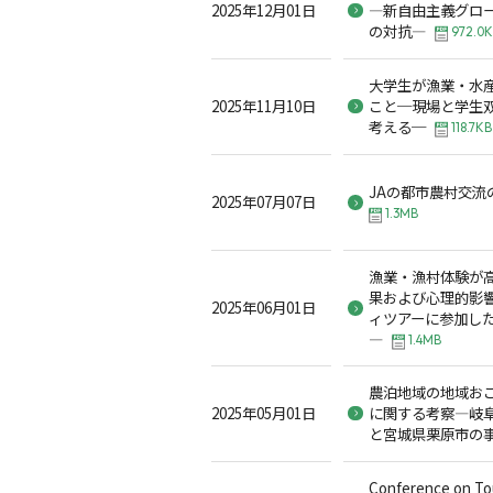
2025年12月01日
―新自由主義グロ
の対抗―
972.0
大学生が漁業・水
2025年11月10日
こと─現場と学生
考える─
118.7KB
JAの都市農村交流の
2025年07月07日
1.3MB
漁業・漁村体験が
果および心理的影
2025年06月01日
ィツアーに参加し
―
1.4MB
農泊地域の地域お
2025年05月01日
に関する考察―岐
と宮城県栗原市の
Conference on Tou