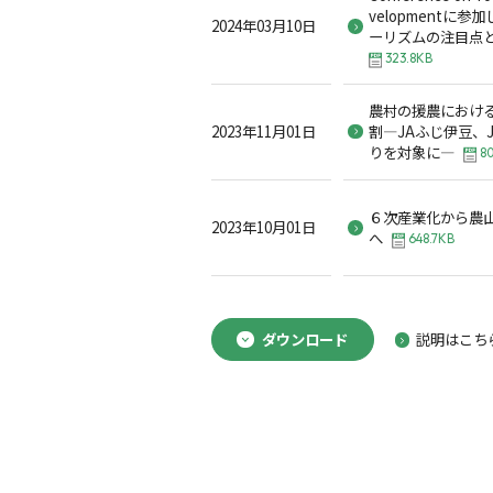
velopmentに
2024年03月10日
ーリズムの注目点と
323.8KB
農村の援農におけ
2023年11月01日
割―JAふじ伊豆、
りを対象に―
80
６次産業化から農
2023年10月01日
へ
648.7KB
ダウンロード
説明はこち