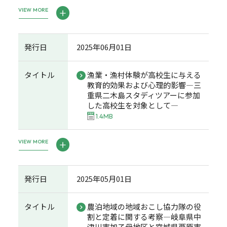
VIEW MORE
発行日
2025年06月01日
タイトル
漁業・漁村体験が高校生に与える
教育的効果および心理的影響―三
重県二木島スタディツアーに参加
した高校生を対象として―
1.4MB
VIEW MORE
発行日
2025年05月01日
タイトル
農泊地域の地域おこし協力隊の役
割と定着に関する考察―岐阜県中
津川市加子母地区と宮城県栗原市