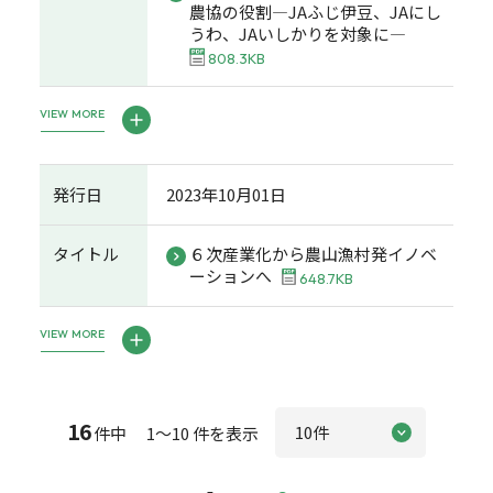
農協の役割―JAふじ伊豆、JAにし
うわ、JAいしかりを対象に―
808.3KB
VIEW MORE
発行日
2023年10月01日
タイトル
６次産業化から農山漁村発イノベ
ーションへ
648.7KB
VIEW MORE
16
件中 1～10 件を表示