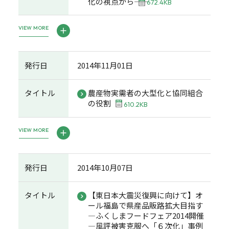
化の視点から――
672.4KB
VIEW MORE
発行日
2014年11月01日
タイトル
農産物実需者の大型化と協同組合
の役割
610.2KB
VIEW MORE
発行日
2014年10月07日
タイトル
【東日本大震災復興に向けて】オ
ール福島で県産品販路拡大目指す
―ふくしまフードフェア2014開催
―風評被害克服へ「６次化」事例