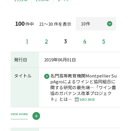
100
件中 21～30 件を表示
1
2
3
4
5
発行日
2019年06月01日
タイトル
名門高等教育機関Montpellier Su
pAgroによるワインと協同組合に
関する研究の最先端―「ワイン農
協のガバナンス改革プロジェク
ト」とは―
680.8KB
VIEW MORE