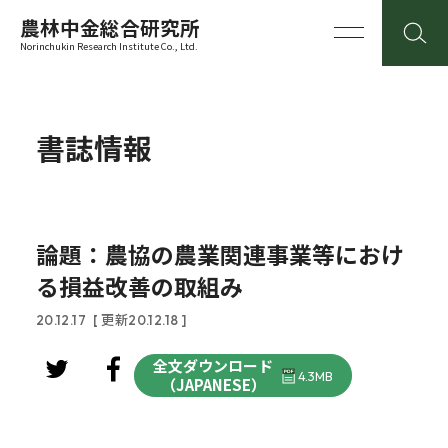
農林中金総合研究所
Norinchukin Research Institute Co., Ltd.
書誌情報
論題：農協の農業関連事業等におけ
る損益改善の取組み
20.12.17
[ 更新20.12.18 ]
全文ダウンロード
4.3MB
（JAPANESE）