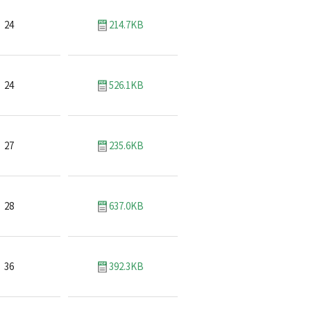
24
214.7KB
24
526.1KB
27
235.6KB
28
637.0KB
36
392.3KB