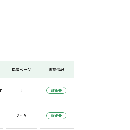
掲載ページ
書誌情報
生
1
詳細
2 ～ 5
詳細