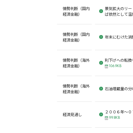
情勢判断（国内
景気拡大のリー
経済金融）
ば依然として温
情勢判断（国内
年末にむけた消
経済金融）
情勢判断（海外
利下げへの転換
経済金融）
106.9KB
情勢判断（海外
石油埋蔵量の分
経済金融）
２００６年～０
経済見通し
99.8KB