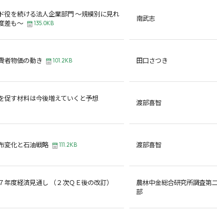
ド役を続ける法人企業部門 ～規模別に見れ
南武志
度差も～
135.0KB
費者物価の動き
田口さつき
101.2KB
を促す材料は今後増えていくと予想
渡部喜智
布変化と石油戦略
渡部喜智
111.2KB
７年度経済見通し （２次ＱＥ後の改訂）
農林中金総合研究所調査第
部