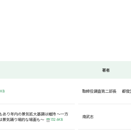
著者
取締役調査第二部長 都俊
2KB
もあり年内の景気拡大基調は維持 ～一方
南武志
は景気踊り場的な場面も～
132.6KB