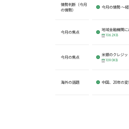
情勢判断（今月
今月の情勢 ～
の情勢）
地域金融機関に
今月の焦点
106.2KB
米銀のクレジッ
今月の焦点
109.0KB
海外の話題
中国、20年の変