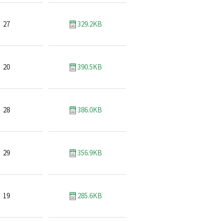
27
329.2KB
20
390.5KB
28
386.0KB
29
356.9KB
19
285.6KB