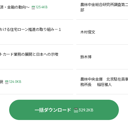
農林中金総合研究所調査第
経済・金融の動向～
125.4KB
部
おける住宅ローン推進の取り組み－１
木村俊文
トカード業務の展開と日本への示唆
鈴木博
農林中央金庫 北京駐在員
貌
124.0KB
務所長 稲垣雅人
一括ダウンロード
329.2KB