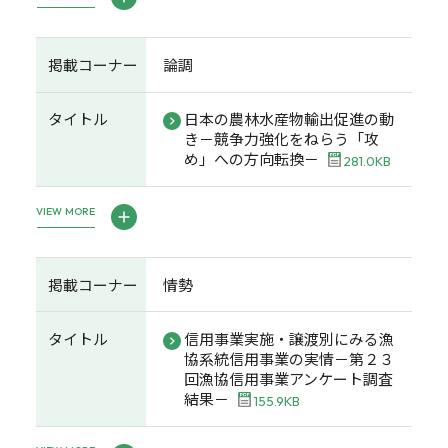
掲載コーナー
論調
タイトル
日本の農林水産物輸出促進の動
き－競争力強化をねらう「攻
め」への方向転換－
281.0KB
VIEW MORE
掲載コーナー
情勢
タイトル
信用事業実施・譲渡別にみる漁
協系統信用事業の実情－第２３
回漁協信用事業アンケート調査
結果－
155.9KB