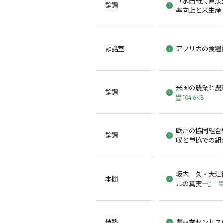
「水田維持直接
論調
率向上と米生産
談話室
アフリカの食糧
米国の農業と農
論調
104.6KB
欧州の協同組合
論調
収と単協での組
坂内 久・大江
本棚
ルの真実―』
情勢
農林業センサス