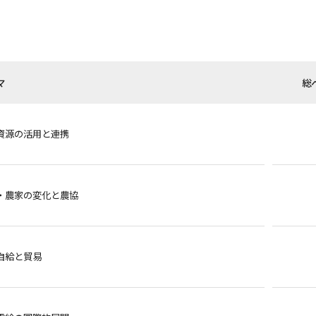
マ
総
資源の活用と連携
・農家の変化と農協
自給と貿易