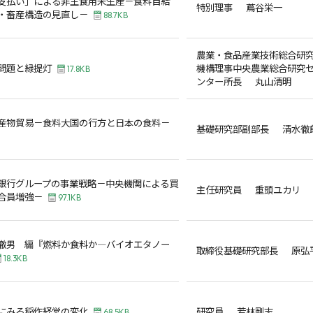
支払い」による非主食用米生産－食料自給
特別理事 蔦谷栄一
・畜産構造の見直し－
88.7KB
農業・食品産業技術総合研
問題と緑提灯
機構理事中央農業総合研究
17.8KB
ンター所長 丸山清明
産物貿易－食料大国の行方と日本の食料－
基礎研究部副部長 清水徹
銀行グループの事業戦略－中央機関による買
主任研究員 重頭ユカリ
合員増強－
97.1KB
徹男 編『燃料か食料か―バイオエタノー
取締役基礎研究部長 原弘
18.3KB
にみる稲作経営の変化
研究員 若林剛志
68.5KB