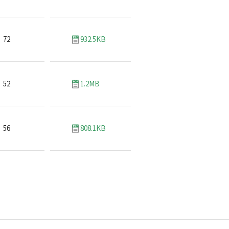
72
932.5KB
52
1.2MB
56
808.1KB