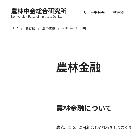
農林中金総合研究所
リサーチ分野
刊行物
Norinchukin Research Institute Co., Ltd.
TOP
刊行物
農林金融
2008年
10月
農林金融
農林金融について
農協、漁協、森林組合とそれらをとりまく