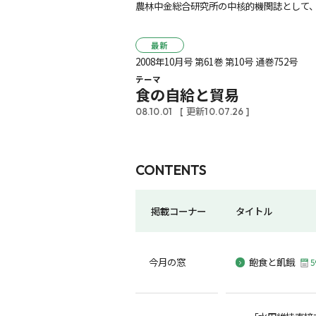
農林中金総合研究所の中核的機関誌として、
最新
2008年10月号 第61巻 第10号 通巻752号
テーマ
食の自給と貿易
08.10.01
[ 更新10.07.26 ]
CONTENTS
掲載コーナー
タイトル
今月の窓
飽食と飢餓
5