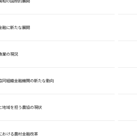
需給の国際的展開
金融に新たな展開
漁業の現況
協同組織金融機関の新たな動向
と地域を担う農協の現状
における農村金融改革