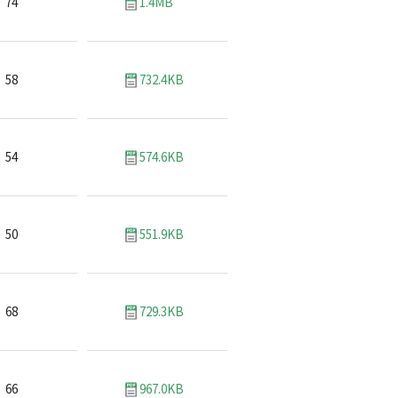
74
1.4MB
58
732.4KB
54
574.6KB
50
551.9KB
68
729.3KB
66
967.0KB