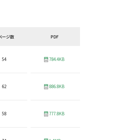
ページ数
PDF
54
784.4KB
62
886.8KB
58
777.8KB