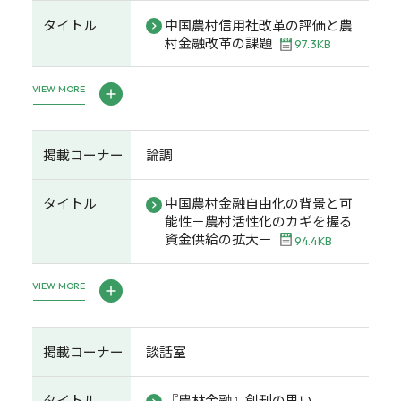
タイトル
中国農村信用社改革の評価と農
村金融改革の課題
97.3KB
VIEW MORE
掲載コーナー
論調
タイトル
中国農村金融自由化の背景と可
能性－農村活性化のカギを握る
資金供給の拡大－
94.4KB
VIEW MORE
掲載コーナー
談話室
タイトル
『農林金融』創刊の思い