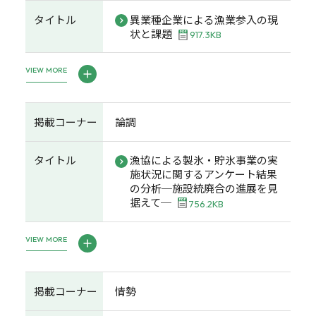
タイトル
異業種企業による漁業参入の現
状と課題
917.3KB
VIEW MORE
掲載コーナー
論調
タイトル
漁協による製氷・貯氷事業の実
施状況に関するアンケート結果
の分析─施設統廃合の進展を見
据えて─
756.2KB
VIEW MORE
掲載コーナー
情勢