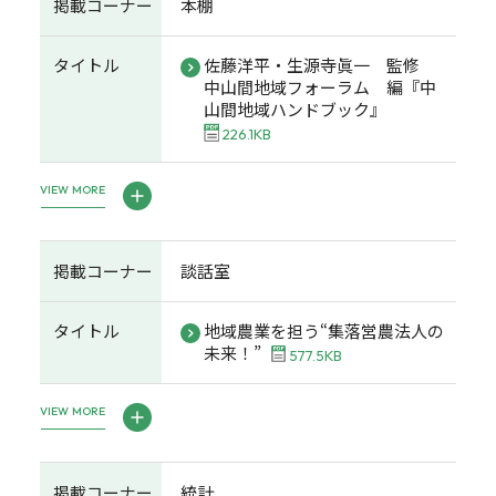
掲載コーナー
本棚
タイトル
佐藤洋平・生源寺眞一 監修
中山間地域フォーラム 編『中
山間地域ハンドブック』
226.1KB
VIEW MORE
掲載コーナー
談話室
タイトル
地域農業を担う“集落営農法人の
未来！”
577.5KB
VIEW MORE
掲載コーナー
統計