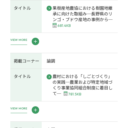
タイトル
果樹産地農協における樹園地継
承に向けた取組み─長野県のリ
ンゴ・ブドウ産地の事例から─
681.4KB
VIEW MORE
掲載コーナー
論調
タイトル
農村における「しごとづくり」
の実践─農業および特定地域づ
くり事業協同組合制度に着目し
て─
781.5KB
VIEW MORE