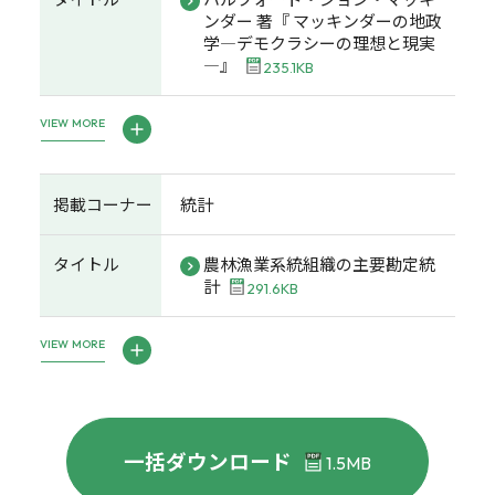
ンダー 著『 マッキンダーの地政
学―デモクラシーの理想と現実
―』
235.1KB
VIEW MORE
掲載コーナー
統計
タイトル
農林漁業系統組織の主要勘定統
計
291.6KB
VIEW MORE
一括ダウンロード
1.5MB