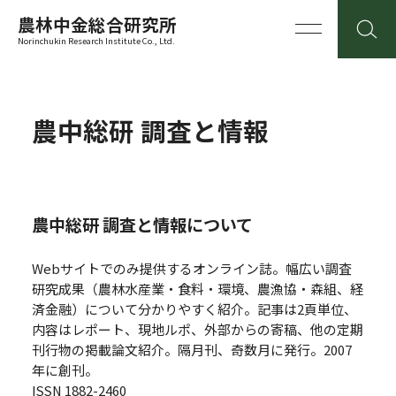
農林中金総合研究所
Norinchukin Research Institute Co., Ltd.
農中総研 調査と情報
農中総研 調査と情報について
Webサイトでのみ提供するオンライン誌。幅広い調査
研究成果（農林水産業・食料・環境、農漁協・森組、経
済金融）について分かりやすく紹介。記事は2頁単位、
内容はレポート、現地ルポ、外部からの寄稿、他の定期
刊行物の掲載論文紹介。隔月刊、奇数月に発行。2007
年に創刊。
ISSN 1882-2460