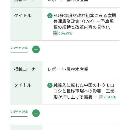
タイトル
EU多年度財政枠組案にみる次期
共通農業政策（CAP）―予算規
模の維持と改革内容の具体化―
654.9KB
VIEW MORE
掲載コーナー
レポート-農林水産業
タイトル
純輸入に転じた中国のトウモロ
コシと世界市場への影響―工業
用が押し上げる需要―
651.1KB
VIEW MORE