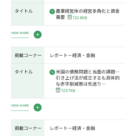
タイトル
農業経営体の経営多角化と資金
需要
722.8KB
VIEW MORE
掲載コーナー
レポート－経済・金融
タイトル
米国の債務問題と当面の課題―
引き上げ法が成立するも具体的
な赤字削減策は先送り―
723.7KB
VIEW MORE
掲載コーナー
レポート－経済・金融