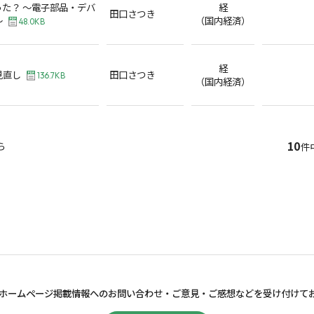
た？ ～電子部品・デバ
経
田口さつき
～
（国内経済）
48.0KB
経
見直し
田口さつき
136.7KB
（国内経済）
10
ら
件
ホームページ掲載情報へのお問い合わせ・
ご意見・ご感想などを受け付けて