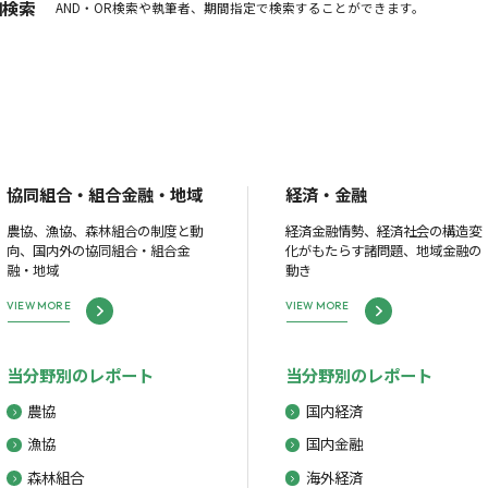
細検索
AND・OR検索や執筆者、期間指定で検索することができます。
協同組合・組合金融・地域
経済・金融
農協、漁協、森林組合の制度と動
経済金融情勢、経済社会の構造変
向、国内外の協同組合・組合金
化がもたらす諸問題、地域金融の
融・地域
動き
VIEW MORE
VIEW MORE
当分野別のレポート
当分野別のレポート
農協
国内経済
漁協
国内金融
森林組合
海外経済