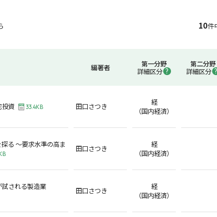
10
ら
件
第一分野
第二分野
編著者
詳細区分
詳細区分
経
宅投資
田口さつき
33.4KB
（国内経済）
探る ～要求水準の高ま
経
田口さつき
（国内経済）
KB
が試される製造業
経
田口さつき
（国内経済）