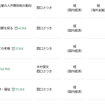
企業の人件費抑制の動向
経
経
田口さつき
（国内経済）
（海外金融
経
需要を探る
田口さつき
40.1KB
（国内経済）
経
ての考察
田口さつき
27.1KB
（国内経済）
木村俊文
経
142.9KB
田口さつき
（国内経済）
経
療・福祉
田口さつき
117.2KB
（国内経済）