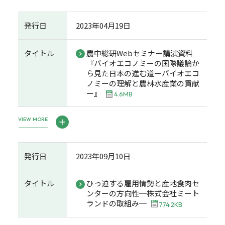
発行日
2023年04月19日
タイトル
農中総研Webセミナー講演資料
『バイオエコノミーの国際議論か
ら見た日本の進む道ーバイオエコ
ノミーの理解と農林水産業の貢献
ー』
4.6MB
VIEW MORE
発行日
2023年09月10日
タイトル
ひっ迫する雇用情勢と産地食肉セ
ンターの方向性─株式会社ミート
ランドの取組み─
774.2KB