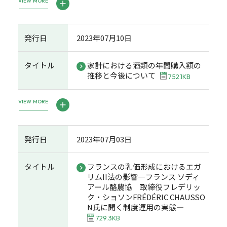
VIEW MORE
発行日
2023年07月10日
タイトル
家計における酒類の年間購入額の
推移と今後について
752.1KB
VIEW MORE
発行日
2023年07月03日
タイトル
フランスの乳価形成におけるエガ
リムII法の影響—フランス ソディ
アール酪農協 取締役フレデリッ
ク・ショソンFRÉDÉRIC CHAUSSO
N氏に聞く制度運用の実態—
729.3KB