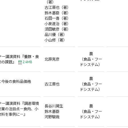
（著）
古江晋也（著）
鈴木基臣（著）
石田一喜（著）
小泉達治（著）
須田敏彦（著）
品川優（著）
小山修（著）
農
ナー講演資料『養豚・食
北原克彦
（食品・フー
産の課題』
2.4MB
ドシステム）
農
と今後の食料品価格
古江晋也
（食品・フー
ドシステム）
ナー講演資料『調達環境
長谷川晃生
農
産業の注目点－食肉、小
鈴木基臣
（食品・フー
飲料を事例に－』
河野駿哉
ドシステム）