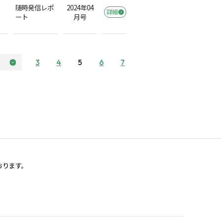
随時発信レポ
2024年04
詳細
ート
月号
3
4
5
6
7
おります。