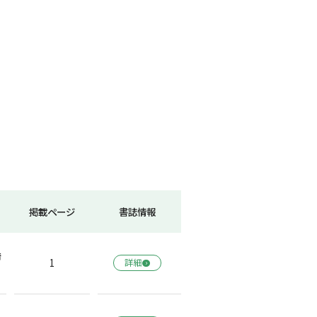
掲載ページ
書誌情報
締
1
詳細