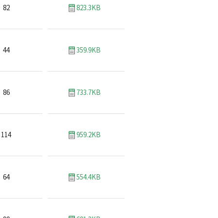
82
823.3KB
44
359.9KB
86
733.7KB
114
959.2KB
64
554.4KB