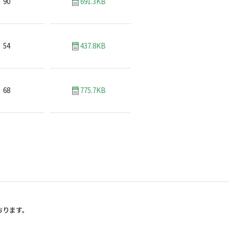
90
691.3KB
54
437.8KB
68
775.7KB
おります。