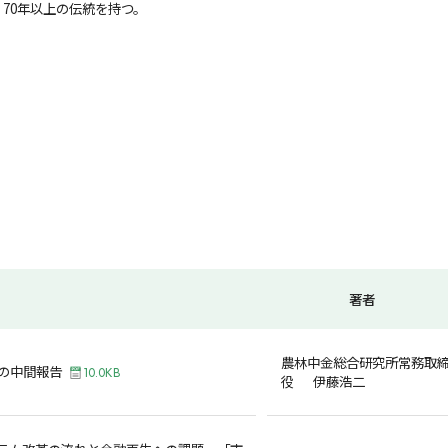
70年以上の伝統を持つ。
著者
農林中金総合研究所常務取
の中間報告
10.0KB
役 伊藤浩二