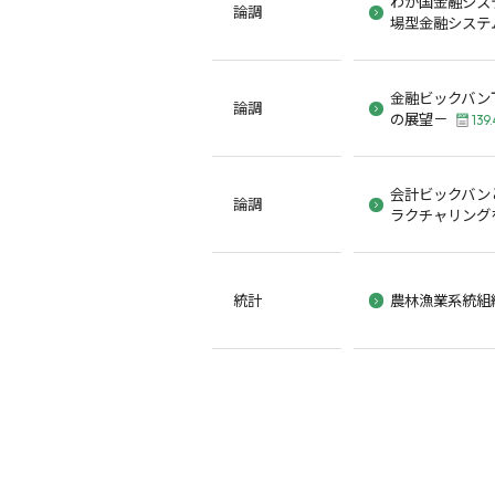
わが国金融シス
論調
場型金融システ
金融ビックバン
論調
の展望－
139
会計ビックバン
論調
ラクチャリング
統計
農林漁業系統組