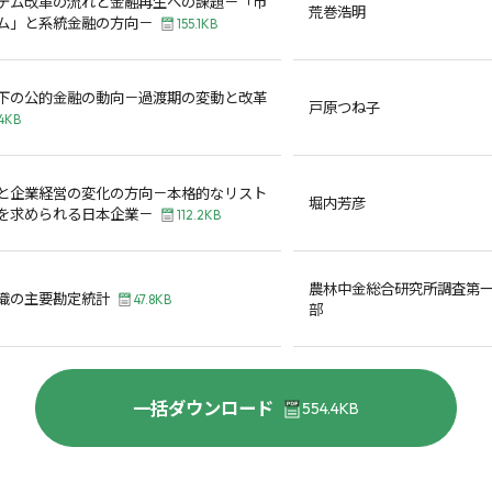
テム改革の流れと金融再生への課題－「市
荒巻浩明
ム」と系統金融の方向－
155.1KB
下の公的金融の動向－過渡期の変動と改革
戸原つね子
.4KB
と企業経営の変化の方向－本格的なリスト
堀内芳彦
を求められる日本企業－
112.2KB
農林中金総合研究所調査第
織の主要勘定統計
47.8KB
部
一括ダウンロード
554.4KB