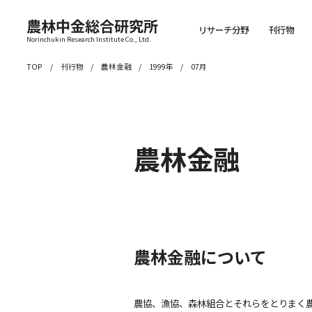
農林中金総合研究所
リサーチ分野
刊行物
Norinchukin Research Institute Co., Ltd.
TOP
刊行物
農林金融
1999年
07月
農林金融
農林金融について
農協、漁協、森林組合とそれらをとりまく