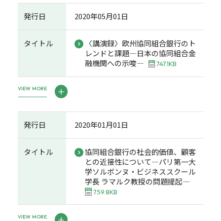
発行日
2020年05月01日
タイトル
〈講演録〉欧州協同組合銀行のト
レンドと課題―日本の協同組合金
融機関への示唆―
747.1KB
VIEW MORE
発行日
2020年01月01日
タイトル
協同組合銀行の社会的価値、顧客
との近接性について―パリ第一大
学ソルボンヌ・ビジネススクール
学長 ラマルク教授の問題提起―
759.8KB
VIEW MORE