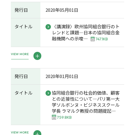
発行日
2020年05月01日
タイトル
〈講演録〉欧州協同組合銀行のト
レンドと課題―日本の協同組合金
融機関への示唆―
747.1KB
VIEW MORE
発行日
2020年01月01日
タイトル
協同組合銀行の社会的価値、顧客
との近接性について―パリ第一大
学ソルボンヌ・ビジネススクール
学長 ラマルク教授の問題提起―
759.8KB
VIEW MORE