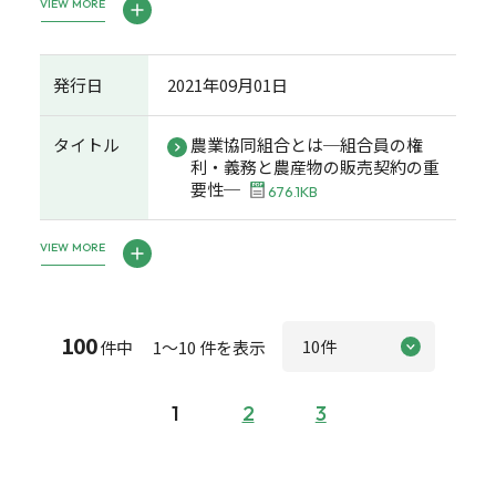
VIEW MORE
発行日
2021年09月01日
タイトル
農業協同組合とは─組合員の権
利・義務と農産物の販売契約の重
要性─
676.1KB
VIEW MORE
100
件中 1～10 件を表示
1
2
3