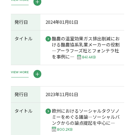
発行日
2024年01月01日
タイトル
酪農の温室効果ガス排出削減にお
ける酪農協系乳業メーカーの役割
―アーラフーズ社とフォンテラ社
を事例に―
841.4KB
VIEW MORE
発行日
2023年11月01日
タイトル
欧州におけるソーシャルタクソノ
ミーをめぐる議論―ソーシャルバ
ンクからの論点提起を中心に―
800.2KB