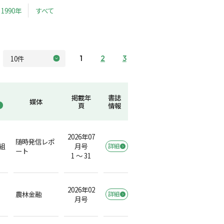
1990年
すべて
1
2
3
掲載年
書誌
媒体
頁
情報
2026年07
随時発信レポ
組
月号
詳細
ート
1 ～ 31
2026年02
農林金融
詳細
月号