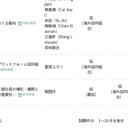
jian）
蔡嘉儀（Cai Jiay
i）
協
余勁（Yu Jin）
めぐる動向
（海外協同組
928.0KB
陳暁楠（Chen Xi
合）
aonan）
王雷軒（Wang L
eixuan）
若林剛志
協
プラットフォーム協同組
重頭ユカリ
（海外協同組
699.6KB
合）
協
─組合員の権利・義務と
協
明田作
（海外協同
の重要性─
（農協）
676.1KB
合）
100
ら
件中 1～10 件を表示