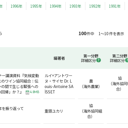
7年
1996年
1995年
1994年
1993年
1992年
1991年
100
ら
件中 1～10 件を表示
第一分野
第二分野
編著者
詳細区分
詳細区分
ナー講演資料『気候変動
ルイ=アントワー
協
スのワイン協同組合：伝
ヌ・サイセ Dr. L
農
（海外協同
ンの間で生じる緊張への
ouis-Antoine SA
（海外農業）
合）
の回帰」か？』
ÏSSET
4.8MB
協
合年を振り返って
重頭ユカリ
（海外協同組
合）