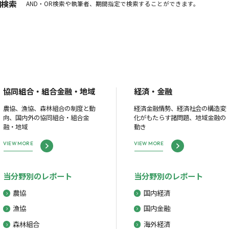
細検索
AND・OR検索や執筆者、期間指定で検索することができます。
協同組合・組合金融・地域
経済・金融
農協、漁協、森林組合の制度と動
経済金融情勢、経済社会の構造変
向、国内外の協同組合・組合金
化がもたらす諸問題、地域金融の
融・地域
動き
VIEW MORE
VIEW MORE
当分野別のレポート
当分野別のレポート
農協
国内経済
漁協
国内金融
森林組合
海外経済