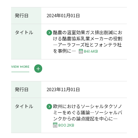
発行日
2024年01月01日
タイトル
酪農の温室効果ガス排出削減にお
ける酪農協系乳業メーカーの役割
―アーラフーズ社とフォンテラ社
を事例に―
841.4KB
VIEW MORE
発行日
2023年11月01日
タイトル
欧州におけるソーシャルタクソノ
ミーをめぐる議論―ソーシャルバ
ンクからの論点提起を中心に―
800.2KB