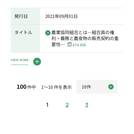
発行日
2021年09月01日
タイトル
農業協同組合とは─組合員の権
利・義務と農産物の販売契約の重
要性─
676.1KB
VIEW MORE
100
件中 1～10 件を表示
1
2
3