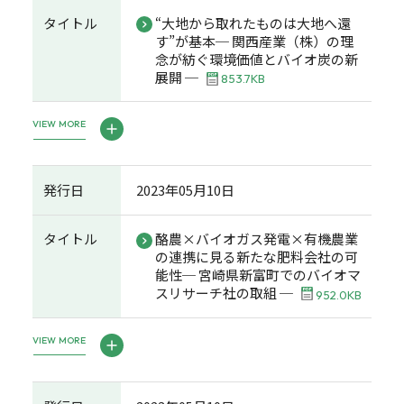
タイトル
“大地から取れたものは大地へ還
す”が基本─ 関西産業（株）の理
念が紡ぐ環境価値とバイオ炭の新
展開 ─
853.7KB
VIEW MORE
発行日
2023年05月10日
タイトル
酪農×バイオガス発電×有機農業
の連携に見る新たな肥料会社の可
能性─ 宮崎県新富町でのバイオマ
スリサーチ社の取組 ─
952.0KB
VIEW MORE