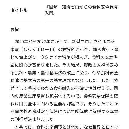
『図解 知識ゼロからの食料安全保障
タイトル
入門』
要旨
2020年から2022年にかけて、新型コロナウイルス感
染症（ＣＯＶＩＤ－19）の世界的流行や、輸入食料・資
材の値上がり、ウクライナ紛争が相次ぎ、食料の安定供
給に関心が高まりました。その結果、農政の大枠を定め
る食料・農業・農村基本法の改正に至り、今や食料安全
保障は基本法の第一の基本理念となりました。しかし依
然として将来にわたる食料輸入の不確実性は拭えず、国
内の農業生産基盤も脆弱化する中で、食料安全保障の確
保は国民全体に関わる重要な課題です。そうしたことか
ら国内外の食料安全保障について総体的に解説する本書
の刊行が決まりました。
本書では、食料安全保障とは何か、なぜ世界と日本で