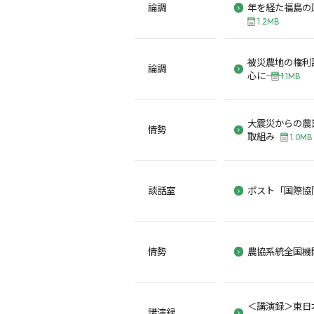
論調
年を経た福島の
1.2MB
被災農地の権利
論調
心に――
1.1MB
大震災からの農
情勢
取組み
1.0MB
談話室
ポスト「国際協
情勢
農協系統全国機
＜講演録＞東日本
講演録