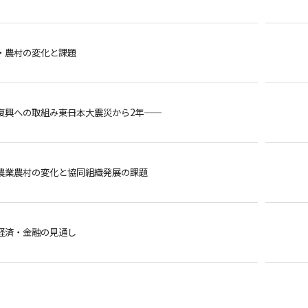
・農村の変化と課題
興への取組み――東日本大震災から2年――
農業農村の変化と協同組織発展の課題
経済・金融の見通し