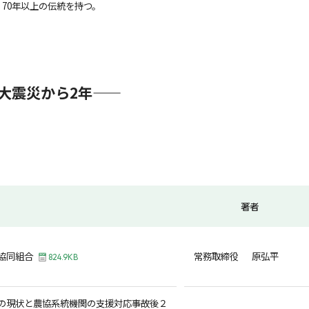
70年以上の伝統を持つ。
震災から2年――
著者
協同組合
常務取締役 原弘平
824.9KB
の現状と農協系統機関の支援対応――事故後２