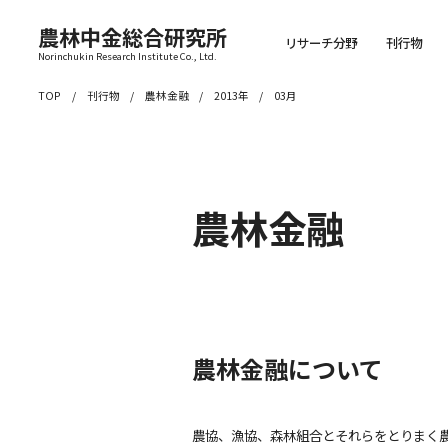
農林中金総合研究所
リサーチ分野
刊行物
Norinchukin Research Institute Co., Ltd.
TOP
刊行物
農林金融
2013年
03月
農林金融
農林金融について
農協、漁協、森林組合とそれらをとりまく