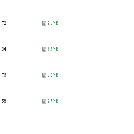
72
2.1MB
94
3.5MB
76
1.8MB
58
2.7MB