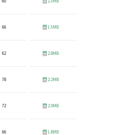
60
2.3MB
66
1.5MB
62
2.8MB
78
2.2MB
72
2.0MB
66
1.8MB