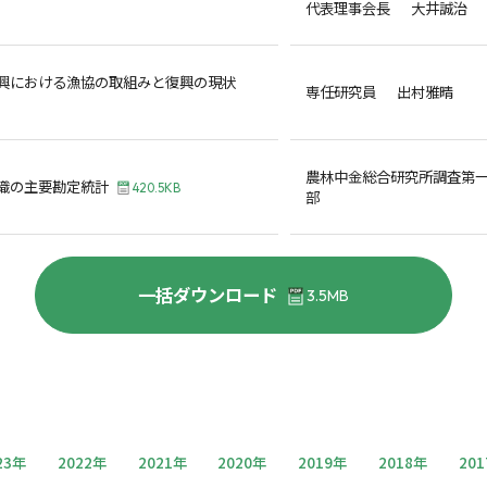
代表理事会長 大井誠治
興における漁協の取組みと復興の現状
専任研究員 出村雅晴
農林中金総合研究所調査第
織の主要勘定統計
420.5KB
部
一括ダウンロード
3.5MB
23年
2022年
2021年
2020年
2019年
2018年
20