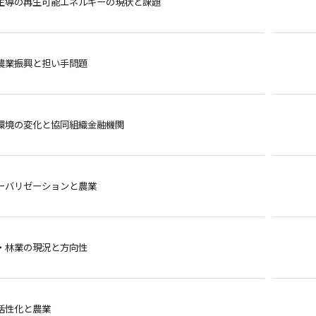
主導の再生可能エネルギーの現状と課題
農業振興と担い手問題
環境の変化と協同組織金融機関
ーバリゼーションと農業
・林業の現況と方向性
活性化と農業