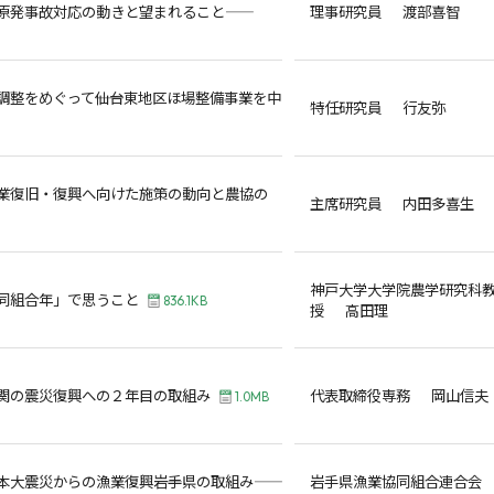
原発事故対応の動きと望まれること――
理事研究員 渡部喜智
調整をめぐって――仙台東地区ほ場整備事業を中
特任研究員 行友弥
業復旧・復興へ向けた施策の動向と農協の
主席研究員 内田多喜生
神戸大学大学院農学研究科
同組合年」で思うこと
836.1KB
授 高田理
関の震災復興への２年目の取組み
代表取締役専務 岡山信夫
1.0MB
大震災からの漁業復興――岩手県の取組み――
岩手県漁業協同組合連合